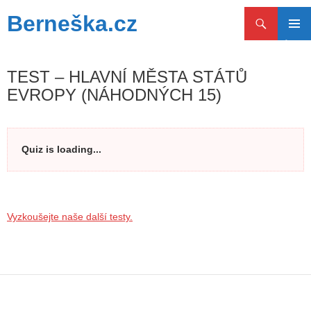
Hledat
Berneška.cz
PŘEJÍT
ZÁKLAD
K
NAVIGA
OBSAHU
MENU
TEST – HLAVNÍ MĚSTA STÁTŮ
WEBU
EVROPY (NÁHODNÝCH 15)
Quiz is loading...
Vyzkoušejte naše další testy.