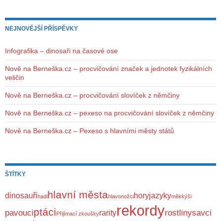
NEJNOVĚJŠÍ PŘÍSPĚVKY
Infografika – dinosaři na časové ose
Nově na Berneška.cz – procvičování značek a jednotek fyzikálních
veličin
Nově na Berneška.cz – procvičování slovíček z němčiny
Nově na Berneška.cz – pexeso na procvičování slovíček z němčiny
Nově na Berneška.cz – Pexeso s hlavními městy států
ŠTÍTKY
hlavní města
dinosauři
hory
jazyky
hadi
hlavonožci
měkkýši
rekordy
ptáci
pavouci
rostliny
savci
rarity
Přijímací zkoušky