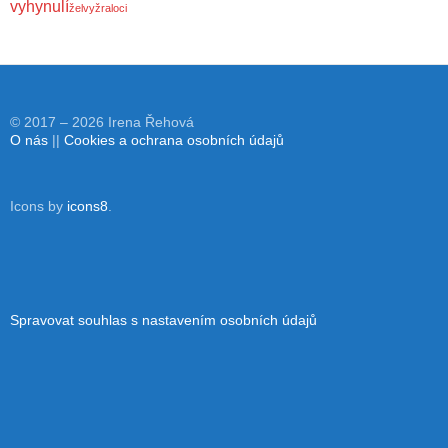
vyhynulí
želvy
žraloci
© 2017 –
2026 Irena Řehová
O nás
||
Cookies a ochrana osobních údajů
Icons by
icons8
.
Spravovat souhlas s nastavením osobních údajů