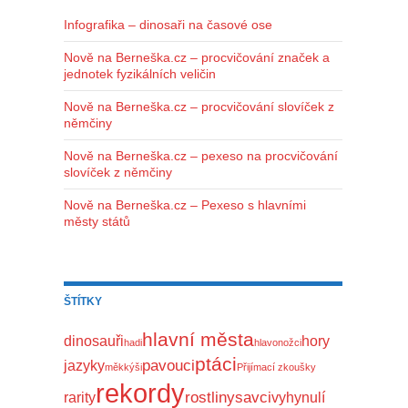
Infografika – dinosaři na časové ose
Nově na Berneška.cz – procvičování značek a
jednotek fyzikálních veličin
Nově na Berneška.cz – procvičování slovíček z
němčiny
Nově na Berneška.cz – pexeso na procvičování
slovíček z němčiny
Nově na Berneška.cz – Pexeso s hlavními
městy států
ŠTÍTKY
hlavní města
dinosauři
hory
hadi
hlavonožci
ptáci
pavouci
jazyky
měkkýši
Přijímací zkoušky
rekordy
rostliny
savci
rarity
vyhynulí