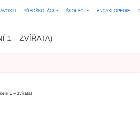
 K OBSAHU WEBU
MAVOSTI
PŘEDŠKOLÁCI
ŠKOLÁCI
ENCYKLOPEDIE
 1 – ZVÍŘATA)
čení 1 – zvířata)