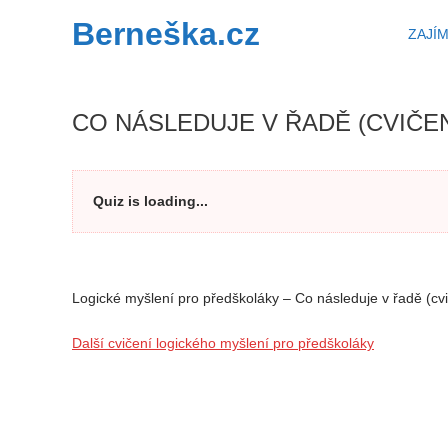
PŘEJÍT
Hledat
Berneška.cz
ZAJÍ
CO NÁSLEDUJE V ŘADĚ (CVIČENÍ
Quiz is loading...
Logické myšlení pro předškoláky – Co následuje v řadě (cvi
Další cvičení logického myšlení pro předškoláky